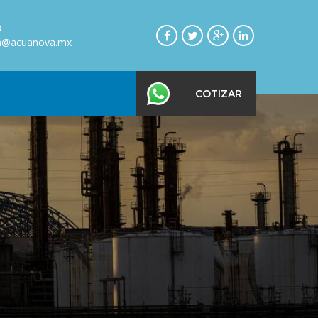
3
on@acuanova.mx
COTIZAR