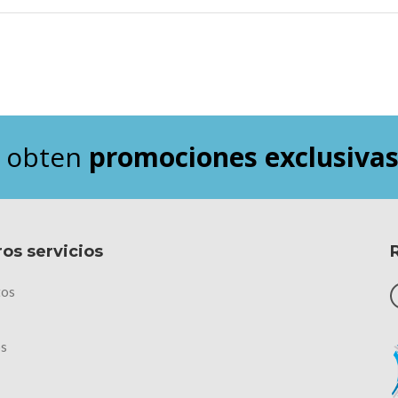
y obten
promociones exclusiva
os servicios
tos
os