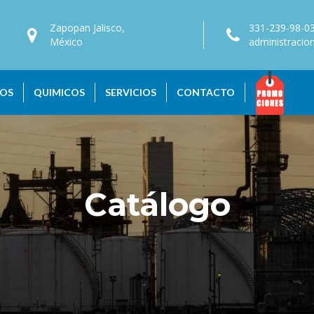
Zapopan Jalisco,
331-239-98-0
México
administraci
OS
QUIMICOS
SERVICIOS
CONTACTO
Catálogo