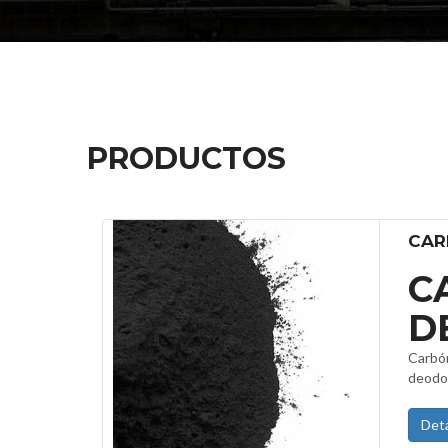
PRODUCTOS
CAR
C
D
Carbón
deodor
Deta