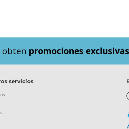
y obten
promociones exclusiva
os servicios
tos
os