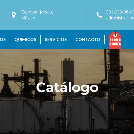
Zapopan Jalisco,
331-239-98-0
México
administraci
OS
QUIMICOS
SERVICIOS
CONTACTO
Catálogo