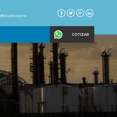
3
on@acuanova.mx
COTIZAR